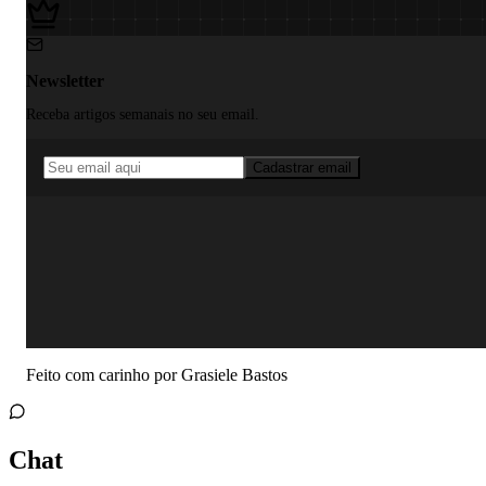
Newsletter
Receba artigos semanais no seu email.
Cadastrar email
Feito com carinho por
Grasiele Bastos
Chat